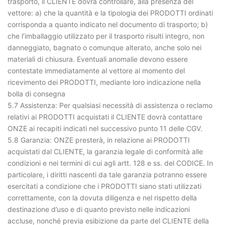
trasporto, il CLIENTE dovrà controllare, alla presenza del
vettore: a) che la quantità e la tipologia dei PRODOTTI ordinati
corrisponda a quanto indicato nel documento di trasporto; b)
che l’imballaggio utilizzato per il trasporto risulti integro, non
danneggiato, bagnato o comunque alterato, anche solo nei
materiali di chiusura. Eventuali anomalie devono essere
contestate immediatamente al vettore al momento del
ricevimento dei PRODOTTI, mediante loro indicazione nella
bolla di consegna
5.7 Assistenza: Per qualsiasi necessità di assistenza o reclamo
relativi ai PRODOTTI acquistati il CLIENTE dovrà contattare
ONZE ai recapiti indicati nel successivo punto 11 delle CGV.
5.8 Garanzia: ONZE presterà, in relazione ai PRODOTTI
acquistati dal CLIENTE, la garanzia legale di conformità alle
condizioni e nei termini di cui agli artt. 128 e ss. del CODICE. In
particolare, i diritti nascenti da tale garanzia potranno essere
esercitati a condizione che i PRODOTTI siano stati utilizzati
correttamente, con la dovuta diligenza e nel rispetto della
destinazione d’uso e di quanto previsto nelle indicazioni
accluse, nonché previa esibizione da parte del CLIENTE della