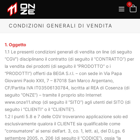
0
CONDIZIONI GENERALI DI VENDITA
1. Oggetto
1.1 Le presenti condizioni generali di vendita on line (di seguito
“CGV”) disciplinano il contratto (di seguito il “CONTRATTO”) per
la vendita dei prodotti (di seguito il “PRODOTTO” o i
“PRODOTTI”) offerti da BEGA S.r.l. – con sede in Via Papa
Giovanni Paolo XXII, 7 – 87018 San Marco Argentano,
CF/Partita IVA IT03506130784, iscritta al REA di Cosenza (di
seguito “ONZE”) – tramite il proprio sito Internet
www.onze11.shop (di seguito il “SITO”) agli utenti del SITO (di
seguito i “CLIENTI” o il “CLIENTE”).
1.2 I punti 5.8 e 7 delle CGV troveranno applicazione solo ed
esclusivamente qualora il CLIENTE sia qualificabile come
“consumatore” ai sensi dell’art. 3, co. 1, lett. a), del D.Lgs. 6
settembre 2005, n. 206 (di seguito il “CODICE”), ossia “la