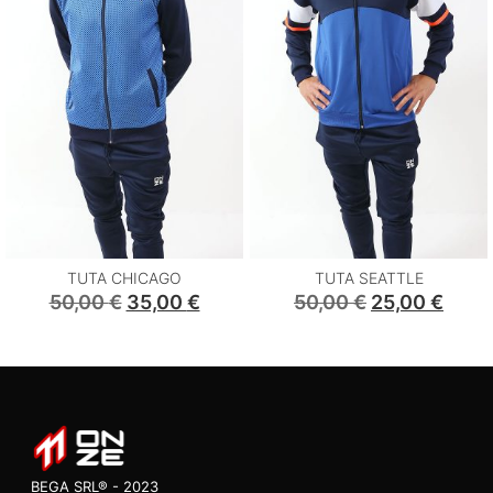
TUTA CHICAGO
TUTA SEATTLE
Original
Current
Original
Curr
50,00
€
35,00
€
50,00
€
25,00
€
Price
Price
Price
Price
Was:
Is:
Was:
Is:
50,00 €.
35,00 €.
50,00 €.
25,00
BEGA SRL® - 2023